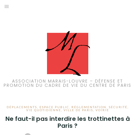
Aller
au
ACCUEIL
contenu
PATRIMOINE
BRUIT
PROPRETÉ
ENVIRONNEMENT
ASSOCIATION MARAIS-LOUVRE – DÉFENSE ET
PROMOTION DU CADRE DE VIE DU CENTRE DE PARIS
RÉGLEMENTATION
DÉPLACEMENTS
,
ESPACE PUBLIC
,
RÉGLEMENTATION
,
SÉCURITÉ
,
VIE QUOTIDIENNE
,
VILLE DE PARIS
,
VOIRIE
Ne faut-il pas interdire les trottinettes à
Paris ?