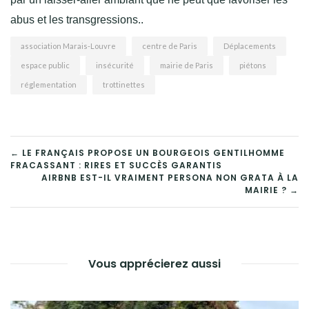
abus et les transgressions.
.
association Marais-Louvre
centre de Paris
Déplacements
espace public
insécurité
mairie de Paris
piétons
réglementation
trottinettes
NAVIGATION
← LE FRANÇAIS PROPOSE UN BOURGEOIS GENTILHOMME
FRACASSANT : RIRES ET SUCCÈS GARANTIS
DE
AIRBNB EST-IL VRAIMENT PERSONA NON GRATA À LA
MAIRIE ? →
L’ARTICLE
Vous apprécierez aussi