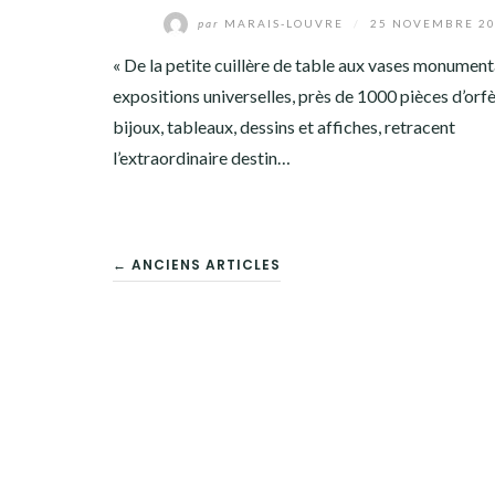
par
MARAIS-LOUVRE
/
25 NOVEMBRE 2
« De la petite cuillère de table aux vases monumen
expositions universelles, près de 1000 pièces d’orfè
bijoux, tableaux, dessins et affiches, retracent
l’extraordinaire destin…
NAVIGATION
← ANCIENS ARTICLES
DES
ARTICLES