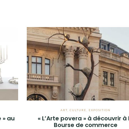
ART
,
CULTURE
,
EXPOSITION
e » au
« L’Arte povera » à découvrir à 
Bourse de commerce