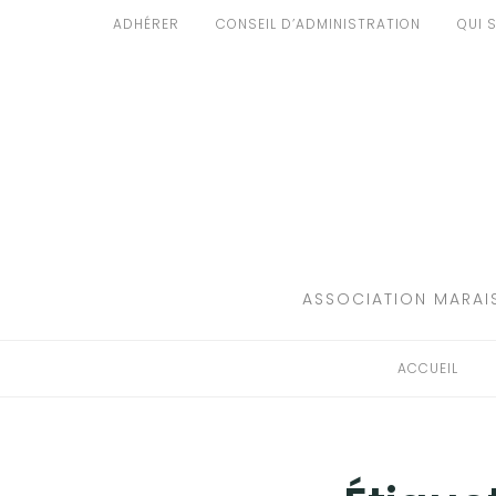
Aller
ADHÉRER
CONSEIL D’ADMINISTRATION
QUI 
au
ACCUEIL
contenu
PATRIMOINE
BRUIT
PROPRETÉ
ENVIRONNEMENT
ASSOCIATION MARAIS
RÉGLEMENTATION
ACCUEIL