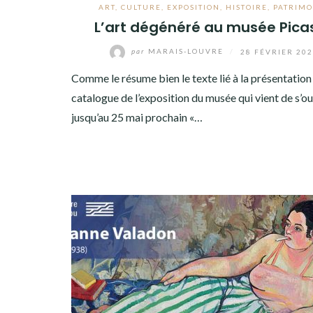
ART
,
CULTURE
,
EXPOSITION
,
HISTOIRE
,
PATRIMO
L’art dégénéré au musée Pica
par
MARAIS-LOUVRE
/
28 FÉVRIER 20
Comme le résume bien le texte lié à la présentation
catalogue de l’exposition du musée qui vient de s’ou
jusqu’au 25 mai prochain «…