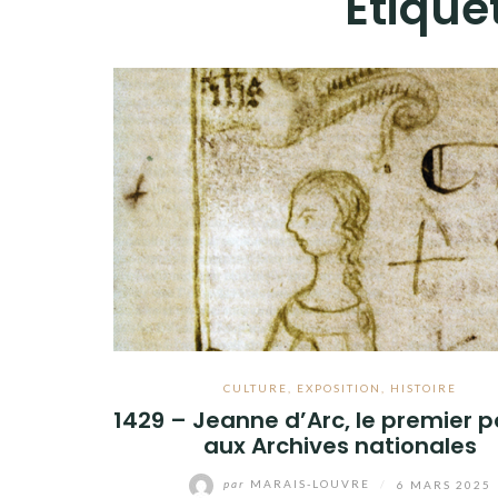
Étique
CULTURE
,
EXPOSITION
,
HISTOIRE
1429 – Jeanne d’Arc, le premier p
aux Archives nationales
par
MARAIS-LOUVRE
/
6 MARS 2025