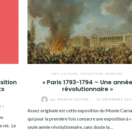
ART
,
CULTURE
,
EXPOSITION
,
HISTOIRE
sition
« Paris 1793-1794 – Une anné
ts
révolutionnaire »
par
MARAIS-LOUVRE
/
12 DÉCEMBRE 202
24
Assez originale est cette exposition du Musée Carna
en
qui pour la première fois consacre une exposition à «
 vie. Le
seule année révolutionnaire, sans doute la…