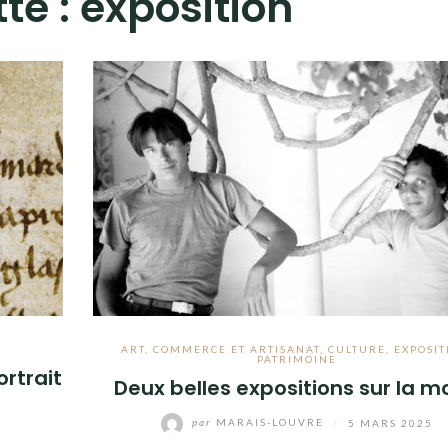
tte :
exposition
ART
,
COMMERCE ET ARTISANAT
,
CULTURE
,
EXPOSIT
PATRIMOINE
ortrait
Deux belles expositions sur la 
par
MARAIS-LOUVRE
/
5 MARS 2025