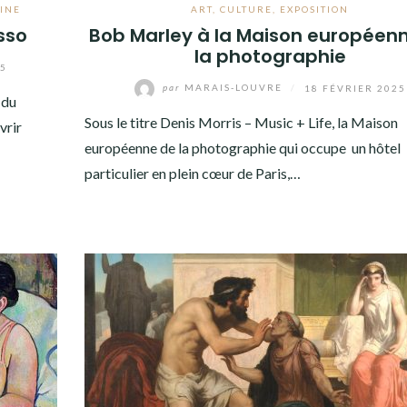
INE
ART
,
CULTURE
,
EXPOSITION
sso
Bob Marley à la Maison européen
la photographie
25
par
MARAIS-LOUVRE
/
18 FÉVRIER 2025
 du
Sous le titre Denis Morris – Music + Life, la Maison
vrir
européenne de la photographie qui occupe un hôtel
particulier en plein cœur de Paris,…