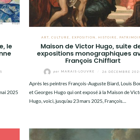
ART
,
CULTURE
,
EXPOSITION
,
HISTOIRE
,
PATRIMOI
, le
Maison de Victor Hugo, suite d
anne
expositions monographiques a
François Chifflart
25
par
MARAIS-LOUVRE
/
26 DÉCEMBRE 202
Après les peintres François-Auguste Biard, Louis Bo
 mai 2025
et Georges Hugo qui ont exposé à la Maison de Vict
Hugo, voici, jusqu’au 23 mars 2025, François…