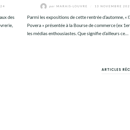
024
par
MARAIS-LOUVRE
/
13 NOVEMBRE 202
taux des
Parmi les expositions de cette rentrée d’automne, « l
vrerie,
Povera » présentée à la Bourse de commerce (ex 1er
les médias enthousiastes. Que signifie d’ailleurs ce…
ARTICLES RÉ