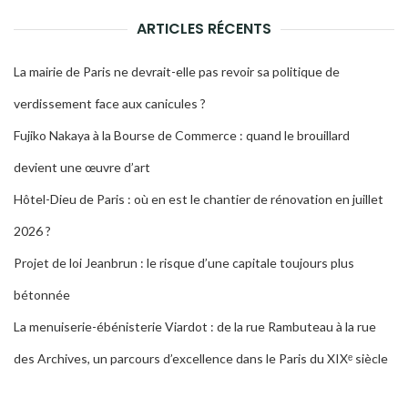
RECH
ARTICLES RÉCENTS
La mairie de Paris ne devrait-elle pas revoir sa politique de
verdissement face aux canicules ?
Fujiko Nakaya à la Bourse de Commerce : quand le brouillard
devient une œuvre d’art
Hôtel-Dieu de Paris : où en est le chantier de rénovation en juillet
2026 ?
Projet de loi Jeanbrun : le risque d’une capitale toujours plus
bétonnée
La menuiserie-ébénisterie Viardot : de la rue Rambuteau à la rue
des Archives, un parcours d’excellence dans le Paris du XIXᵉ siècle