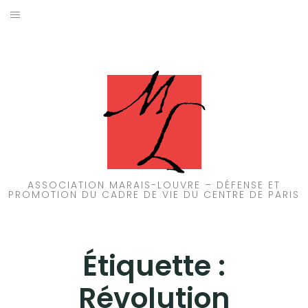
Aller
au
ACCUEIL
contenu
PATRIMOINE
BRUIT
PROPRETÉ
ENVIRONNEMENT
ASSOCIATION MARAIS-LOUVRE – DÉFENSE ET
PROMOTION DU CADRE DE VIE DU CENTRE DE PARIS
RÉGLEMENTATION
Étiquette :
Révolution