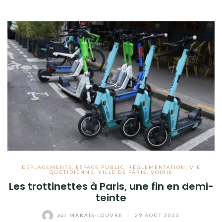
DÉPLACEMENTS
,
ESPACE PUBLIC
,
RÉGLEMENTATION
,
VIE
QUOTIDIENNE
,
VILLE DE PARIS
,
VOIRIE
Les trottinettes à Paris, une fin en demi-
teinte
par
MARAIS-LOUVRE
/
29 AOÛT 2023