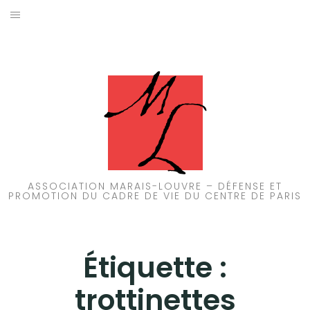
Aller
au
ACCUEIL
contenu
PATRIMOINE
BRUIT
PROPRETÉ
ENVIRONNEMENT
ASSOCIATION MARAIS-LOUVRE – DÉFENSE ET
PROMOTION DU CADRE DE VIE DU CENTRE DE PARIS
RÉGLEMENTATION
Étiquette :
trottinettes