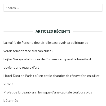
ARTICLES
Recherche
LANC
pour :
LA
RECH
ARTICLES RÉCENTS
La mairie de Paris ne devrait-elle pas revoir sa politique de
verdissement face aux canicules ?
Fujiko Nakaya à la Bourse de Commerce : quand le brouillard
devient une œuvre d’art
Hôtel-Dieu de Paris : où en est le chantier de rénovation en juillet
2026 ?
Projet de loi Jeanbrun : le risque d’une capitale toujours plus
bétonnée