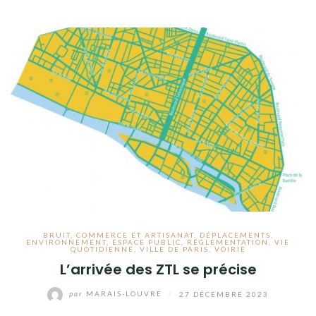
BRUIT
,
COMMERCE ET ARTISANAT
,
DÉPLACEMENTS
,
ENVIRONNEMENT
,
ESPACE PUBLIC
,
RÉGLEMENTATION
,
VIE
QUOTIDIENNE
,
VILLE DE PARIS
,
VOIRIE
L’arrivée des ZTL se précise
par
MARAIS-LOUVRE
/
27 DÉCEMBRE 2023