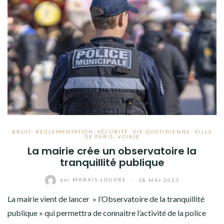
BRUIT
,
RÉGLEMENTATION
,
SÉCURITÉ
,
VIE QUOTIDIENNE
,
VILLE
DE PARIS
,
VOIRIE
La mairie crée un observatoire la
tranquillité publique
par
MARAIS-LOUVRE
/
18 MAI 2023
La mairie vient de lancer » l’Observatoire de la tranquillité
publique » qui permettra de connaitre l’activité de la police