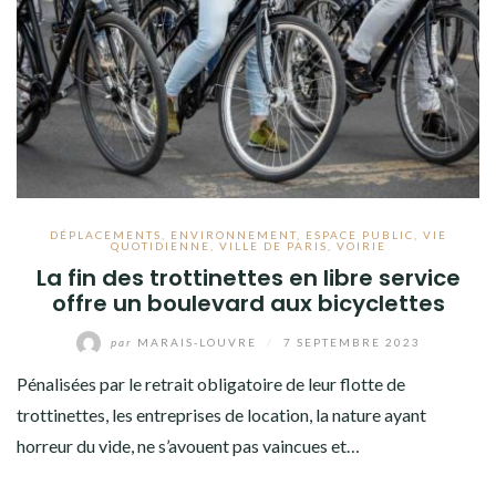
DÉPLACEMENTS
,
ENVIRONNEMENT
,
ESPACE PUBLIC
,
VIE
QUOTIDIENNE
,
VILLE DE PARIS
,
VOIRIE
La fin des trottinettes en libre service
offre un boulevard aux bicyclettes
par
MARAIS-LOUVRE
/
7 SEPTEMBRE 2023
Pénalisées par le retrait obligatoire de leur flotte de
trottinettes, les entreprises de location, la nature ayant
horreur du vide, ne s’avouent pas vaincues et…