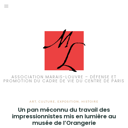
Aller
au
ACCUEIL
contenu
PATRIMOINE
BRUIT
PROPRETÉ
ENVIRONNEMENT
ASSOCIATION MARAIS-LOUVRE – DÉFENSE ET
PROMOTION DU CADRE DE VIE DU CENTRE DE PARIS
RÉGLEMENTATION
ART
,
CULTURE
,
EXPOSITION
,
HISTOIRE
Un pan méconnu du travail des
impressionnistes mis en lumière au
musée de l’Orangerie