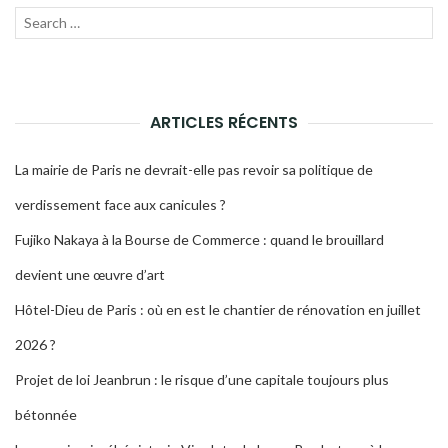
Recherche
LANC
pour :
LA
RECH
ARTICLES RÉCENTS
La mairie de Paris ne devrait-elle pas revoir sa politique de
verdissement face aux canicules ?
Fujiko Nakaya à la Bourse de Commerce : quand le brouillard
devient une œuvre d’art
Hôtel-Dieu de Paris : où en est le chantier de rénovation en juillet
2026 ?
Projet de loi Jeanbrun : le risque d’une capitale toujours plus
bétonnée