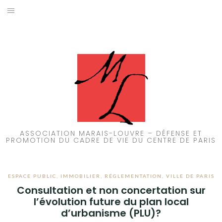
Aller
au
ACCUEIL
contenu
PATRIMOINE
BRUIT
PROPRETÉ
ENVIRONNEMENT
ASSOCIATION MARAIS-LOUVRE – DÉFENSE ET
PROMOTION DU CADRE DE VIE DU CENTRE DE PARIS
RÉGLEMENTATION
ESPACE PUBLIC
,
IMMOBILIER
,
RÉGLEMENTATION
,
VILLE DE PARIS
Consultation et non concertation sur
l’évolution future du plan local
d’urbanisme (PLU)?