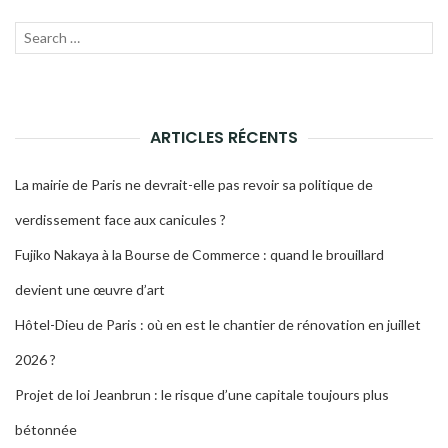
Recherche
LANC
pour :
LA
RECH
ARTICLES RÉCENTS
La mairie de Paris ne devrait-elle pas revoir sa politique de
verdissement face aux canicules ?
Fujiko Nakaya à la Bourse de Commerce : quand le brouillard
devient une œuvre d’art
Hôtel-Dieu de Paris : où en est le chantier de rénovation en juillet
2026 ?
Projet de loi Jeanbrun : le risque d’une capitale toujours plus
bétonnée