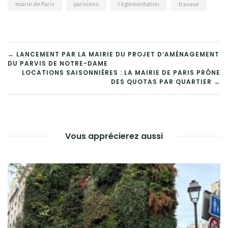
mairie de Paris
parisiens
réglementation
travaux
NAVIGATION
← LANCEMENT PAR LA MAIRIE DU PROJET D’AMÉNAGEMENT
DU PARVIS DE NOTRE-DAME
DE
LOCATIONS SAISONNIÈRES : LA MAIRIE DE PARIS PRÔNE
DES QUOTAS PAR QUARTIER →
L’ARTICLE
Vous apprécierez aussi