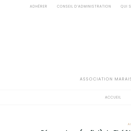
Aller
ADHÉRER
CONSEIL D’ADMINISTRATION
QUI 
au
ACCUEIL
contenu
PATRIMOINE
BRUIT
PROPRETÉ
ENVIRONNEMENT
ASSOCIATION MARAIS
RÉGLEMENTATION
ACCUEIL
A