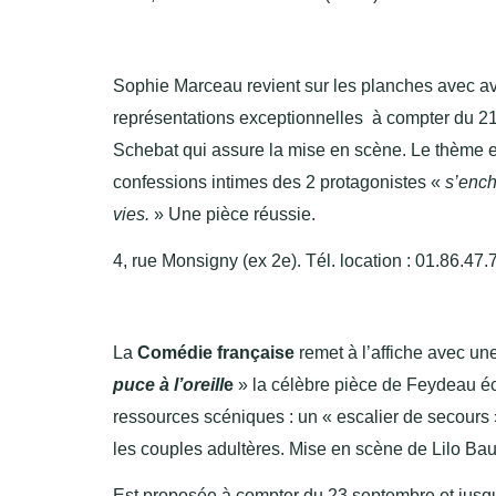
Sophie Marceau revient sur les planches avec a
représentations exceptionnelles à compter du 21 
Schebat qui assure la mise en scène. Le thème 
confessions intimes des 2 protagonistes «
s’ench
vies.
» Une pièce réussie.
4, rue Monsigny (ex 2e). Tél. location : 01.86.47.
La
Comédie française
remet à l’affiche avec un
puce à l’oreill
e
» la célèbre pièce de Feydeau éc
ressources scéniques : un « escalier de secours »
les couples adultères. Mise en scène de Lilo Bau
Est proposée à compter du 23 septembre et jusq