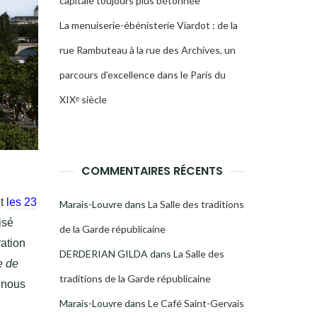
capitale toujours plus bétonnée
La menuiserie-ébénisterie Viardot : de la
rue Rambuteau à la rue des Archives, un
parcours d’excellence dans le Paris du
XIXᵉ siècle
COMMENTAIRES RÉCENTS
et
les 23
Marais-Louvre
dans
La Salle des traditions
isé
de la Garde républicaine
ration
DERDERIAN GILDA
dans
La Salle des
e de
traditions de la Garde républicaine
 nous
Marais-Louvre
dans
Le Café Saint-Gervais