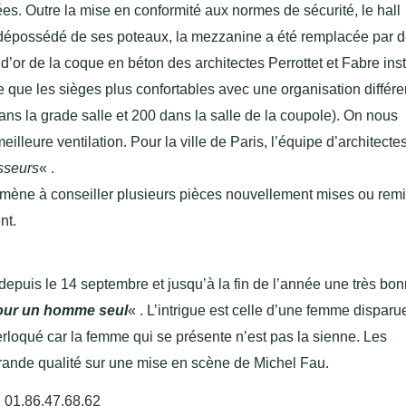
es. Outre la mise en conformité aux normes de sécurité, le hall
té dépossédé de ses poteaux, la mezzanine a été remplacée par 
d’or de la coque en béton des architectes Perrottet et Fabre ins
 que les sièges plus confortables avec une organisation différe
ns la grade salle et 200 dans la salle de la coupole). On nous
leure ventilation. Pour la ville de Paris, l’équipe d’architectes
sseurs
« .
ène à conseiller plusieurs pièces nouvellement mises ou rem
nt.
epuis le 14 septembre et jusqu’à la fin de l’année une très bo
our un homme seul
« . L’intrigue est celle d’une femme dispar
terloqué car la femme qui se présente n’est pas la sienne. Les
grande qualité sur une mise en scène de Michel Fau.
 : 01.86.47.68.62