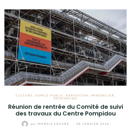
CULTURE
,
ESPACE PUBLIC
,
EXPOSITION
,
IMMOBILIER
,
PATRIMOINE
Réunion de rentrée du Comité de suivi
des travaux du Centre Pompidou
par
MARAIS-LOUVRE
/
28 JANVIER 2026