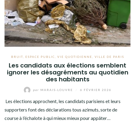
BRUIT
,
ESPACE PUBLIC
,
VIE QUOTIDIENNE
,
VILLE DE PARIS
Les candidats aux élections semblent
ignorer les désagréments au quotidien
des habitants
par
MARAIS-LOUVRE
/
6 FÉVRIER 2026
Les élections approchent, les candidats parisiens et leurs
supporters font des déclarations tous azimuts, sorte de
course à l’échalote à qui mieux mieux pour appâter…