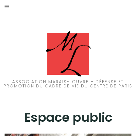
Aller
au
ACCUEIL
contenu
PATRIMOINE
BRUIT
PROPRETÉ
ENVIRONNEMENT
ASSOCIATION MARAIS-LOUVRE – DÉFENSE ET
PROMOTION DU CADRE DE VIE DU CENTRE DE PARIS
RÉGLEMENTATION
Espace public