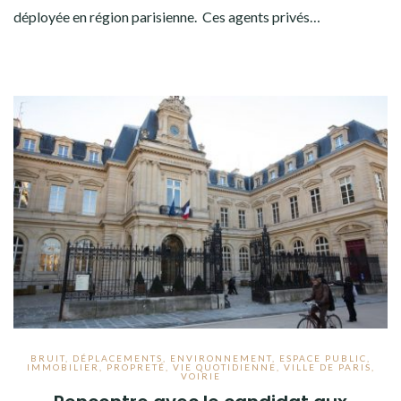
déployée en région parisienne. Ces agents privés…
BRUIT
,
DÉPLACEMENTS
,
ENVIRONNEMENT
,
ESPACE PUBLIC
,
IMMOBILIER
,
PROPRETÉ
,
VIE QUOTIDIENNE
,
VILLE DE PARIS
,
VOIRIE