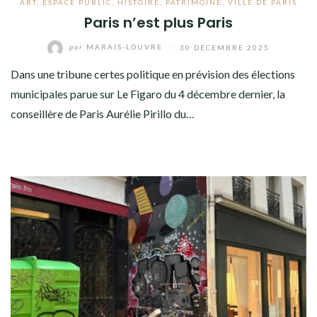
ART
,
ESPACE PUBLIC
,
HISTOIRE
,
PATRIMOINE
,
VILLE DE PARIS
Paris n’est plus Paris
par
MARAIS-LOUVRE
/
30 DÉCEMBRE 2025
Dans une tribune certes politique en prévision des élections
municipales parue sur Le Figaro du 4 décembre dernier, la
conseillère de Paris Aurélie Pirillo du…