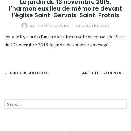
Le jardin du 13 novembre 2015,
l’harmonieux lieu de mémoire devant
l’église Saint-Gervais-Saint-Protais
par
MARAIS-LOUVRE
/
23 OCTOBRE 2025
Installé il y a prés d’un an à la suite du vote du conseil de Paris
du 12 novembre 2019, le jardin du souvenir aménagé…
NAVIGATION
← ANCIENS ARTICLES
ARTICLES RÉCENTS →
DES
ARTICLES
Recherche
LANC
pour :
LA
RECH